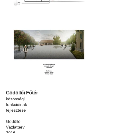
Gödöllői Főtér
közösségi
funkcióinak
fejlesztése
Gödöllő
Vázlatterv
2016