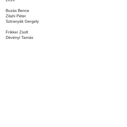
​Buzás Bence
Zilahi Péter
Sztranyák Gergely
Frikker Zsolt
Dévényi Tamás
VÁROSÉPÍTÉSZETI ALAPVETÉSEK:
Gödöllő város Fő tere keresi önmagát. A
jelenlegi központ a 19. században
pufferként szolgált a Grassalkovich kastély
és a fejlődő város között. A hetvenes
években az addig „L” alakban zárt tér az
Áfész áruház beépítésével „V” alakúvá vált.
A városháza tömege a tér északkeleti falát
átpozicionálta, ezáltal új közlekedő
folyosókat teremtett. Ebben a helyzetben a
megszűnő északi térfal a városi szövet
kilyukadásához, szétrepedéséhez vezet. Ezt
a folyamatot rendkívül károsnak tartjuk.
Javaslatunk az északi térfal középtávon