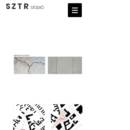
S Z T R
STÚDIÓ