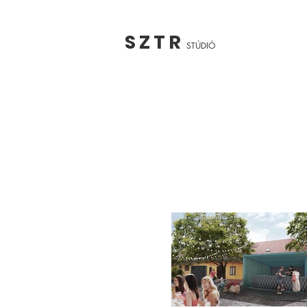
S Z T R
STÚDIÓ