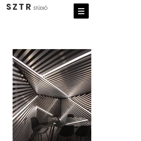
S Z T R
STÚDIÓ