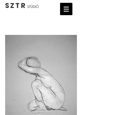
S Z T R
STÚDIÓ